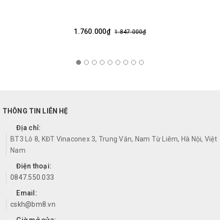
1.760.000₫
1.847.000₫
THÔNG TIN LIÊN HỆ
Địa chỉ:
BT3 Lô 8, KĐT Vinaconex 3, Trung Văn, Nam Từ Liêm, Hà Nội, Việt
Nam
Điện thoại:
0847.550.033
Email:
cskh@bm8.vn
Giờ mở cửa: