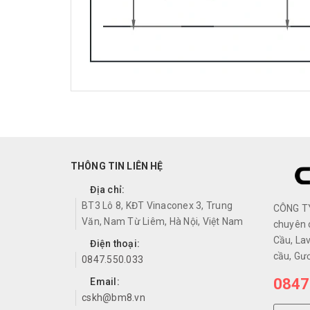
THÔNG TIN LIÊN HỆ
Địa chỉ:
BT3 Lô 8, KĐT Vinaconex 3, Trung
CÔNG T
Văn, Nam Từ Liêm, Hà Nội, Việt Nam
chuyên 
Cầu, Lav
Điện thoại:
cầu, Gư
0847.550.033
0847
Email:
cskh@bm8.vn