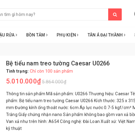
ẬU RỬA
BỒN TẮM
PHỤ KIỆN
TÂN Á ĐẠI THÀNH
Bệ tiểu nam treo tường Caesar U0266
Tình trạng:
Chỉ còn 100 sản phẩm
5.010.000₫
5.864.000₫
Thông tin sản phẩm Mã sản phẩm: U0266 Thương hiệu: Caesar T
phẩm: Bệ tiểu nam treo tường Caesar U0266 Kích thước: 325 x 31
mm Đường kính ống thoát nước: 6cm Áp lực nước 0.7-5 kgf/cm² 
Trắng Giấy chứng nhận nano Sản phẩm không bao gồm van xả bồn
Van xả như trên hình: A654 Công nghệ: Đài Loan Xuất xứ: Việt Na
kỹ thuật