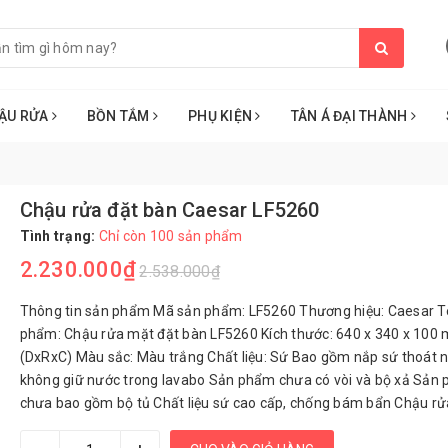
ẬU RỬA
BỒN TẮM
PHỤ KIỆN
TÂN Á ĐẠI THÀNH
Chậu rửa đặt bàn Caesar LF5260
Tình trạng:
Chỉ còn 100 sản phẩm
2.230.000₫
2.538.000₫
Thông tin sản phẩm Mã sản phẩm: LF5260 Thương hiệu: Caesar T
phẩm: Chậu rửa mặt đặt bàn LF5260 Kích thước: 640 x 340 x 100
(DxRxC) Màu sắc: Màu trắng Chất liệu: Sứ Bao gồm nắp sứ thoát 
không giữ nước trong lavabo Sản phẩm chưa có vòi và bộ xả Sản
chưa bao gồm bộ tủ Chất liệu sứ cao cấp, chống bám bẩn Chậu rửa