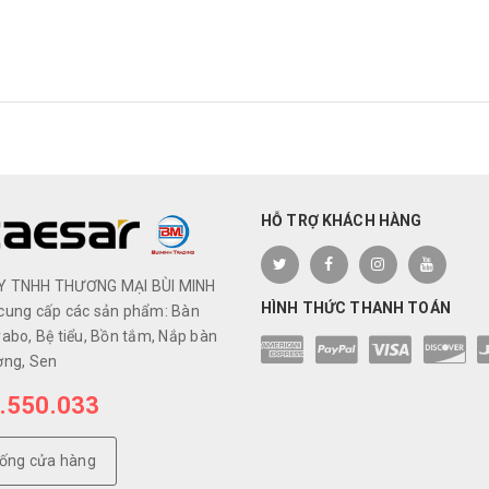
HỖ TRỢ KHÁCH HÀNG
Y TNHH THƯƠNG MẠI BÙI MINH
HÌNH THỨC THANH TOÁN
cung cấp các sản phẩm: Bàn
abo, Bệ tiểu, Bồn tắm, Nắp bàn
ơng, Sen
.550.033
hống cửa hàng