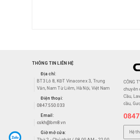
THÔNG TIN LIÊN HỆ
Địa chỉ:
BT3 Lô 8, KĐT Vinaconex 3, Trung
CÔNG T
Văn, Nam Từ Liêm, Hà Nội, Việt Nam
chuyên 
Cầu, Lav
Điện thoại:
cầu, Gư
0847.550.033
0847
Email:
cskh@bm8.vn
Hệ t
Giờ mở cửa:
Thứ 2 - Chủ nhật / 08.00 AM - 22.00