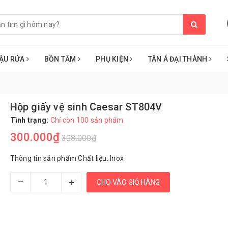
ẬU RỬA
BỒN TẮM
PHỤ KIỆN
TÂN Á ĐẠI THÀNH
Hộp giấy vệ sinh Caesar ST804V
Tình trạng:
Chỉ còn 100 sản phẩm
300.000₫
308.000₫
Thông tin sản phẩm Chất liệu: Inox
–
+
CHO VÀO GIỎ HÀNG