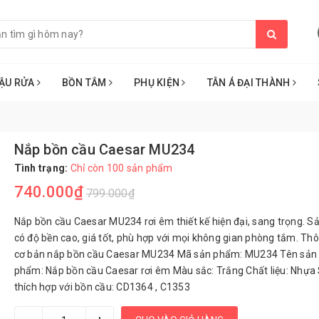
ẬU RỬA
BỒN TẮM
PHỤ KIỆN
TÂN Á ĐẠI THÀNH
Nắp bồn cầu Caesar MU234
Tình trạng:
Chỉ còn 100 sản phẩm
740.000₫
799.000₫
Nắp bồn cầu Caesar MU234 rơi êm thiết kế hiện đại, sang trọng. 
có độ bền cao, giá tốt, phù hợp với mọi không gian phòng tắm. Thô
cơ bản nắp bồn cầu Caesar MU234 Mã sản phẩm: MU234 Tên sản
phẩm: Nắp bồn cầu Caesar rơi êm Màu sắc: Trắng Chất liệu: Nhựa
thích hợp với bồn cầu: CD1364 , C1353