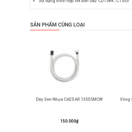
Sử dụng thích hợp với bồn cầu: CD1364 , C1353
SẢN PHẨM CÙNG LOẠI
Dây Sen Nhựa CAESAR 13505MCW
Vòng 
150.000₫