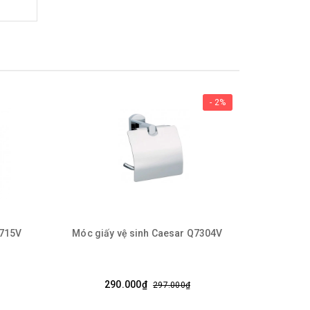
- 2%
715V
Móc giấy vệ sinh Caesar Q7304V
Hộp Đự
290.000₫
297.000₫