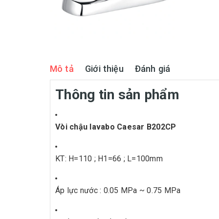
Mô tả
Giới thiệu
Đánh giá
Thông tin sản phẩm
Vòi chậu lavabo Caesar B202CP
KT: H=110 ; H1=66 ; L=100mm
Áp lực nước : 0.05 MPa ~ 0.75 MPa