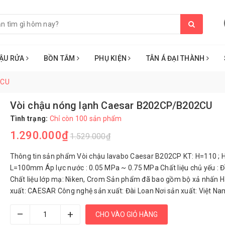
ẬU RỬA
BỒN TẮM
PHỤ KIỆN
TÂN Á ĐẠI THÀNH
2CU
Vòi chậu nóng lạnh Caesar B202CP/B202CU
Tình trạng:
Chỉ còn 100 sản phẩm
1.290.000₫
1.529.000₫
Thông tin sản phẩm Vòi chậu lavabo Caesar B202CP KT: H=110 ; 
L=100mm Áp lực nước : 0.05 MPa ~ 0.75 MPa Chất liệu chủ yếu : 
Chất liệu lớp mạ: Niken, Crom Sản phẩm đã bao gồm bộ xả nhấn 
xuất: CAESAR Công nghệ sản xuất: Đài Loan Nơi sản xuất: Việt N
–
+
CHO VÀO GIỎ HÀNG