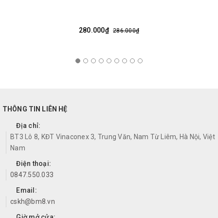
280.000₫
286.000₫
THÔNG TIN LIÊN HỆ
Địa chỉ:
BT3 Lô 8, KĐT Vinaconex 3, Trung Văn, Nam Từ Liêm, Hà Nội, Việt
Nam
Điện thoại:
0847.550.033
Email:
cskh@bm8.vn
Giờ mở cửa: