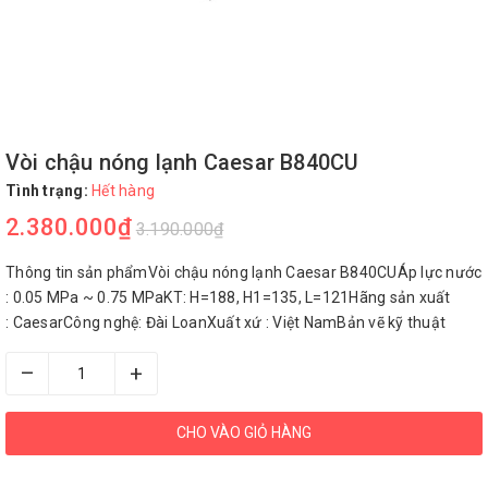
Vòi chậu nóng lạnh Caesar B840CU
Tình trạng:
Hết hàng
2.380.000₫
3.190.000₫
Thông tin sản phẩmVòi chậu nóng lạnh Caesar B840CUÁp lực nước
: 0.05 MPa ~ 0.75 MPaKT: H=188, H1=135, L=121Hãng sản xuất
: CaesarCông nghệ: Đài LoanXuất xứ : Việt NamBản vẽ kỹ thuật
–
+
CHO VÀO GIỎ HÀNG