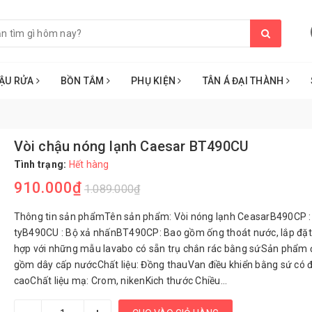
ẬU RỬA
BỒN TẮM
PHỤ KIỆN
TÂN Á ĐẠI THÀNH
Vòi chậu nóng lạnh Caesar BT490CU
Tình trạng:
Hết hàng
910.000₫
1.089.000₫
Thông tin sản phẩmTên sản phẩm: Vòi nóng lạnh CeasarB490CP :
tyB490CU : Bộ xả nhấnBT490CP: Bao gồm ống thoát nước, lắp đặt
hợp với những mẫu lavabo có sẵn trụ chắn rác bằng sứSản phẩm 
gồm dây cấp nướcChất liệu: Đồng thauVan điều khiển bằng sứ có 
caoChất liệu mạ: Crom, nikenKich thước Chiều...