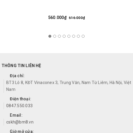
560.000₫
616.000₫
THÔNG TIN LIÊN HỆ
Địa chỉ:
BT3 Lô 8, KĐT Vinaconex 3, Trung Văn, Nam Từ Liêm, Hà Nội, Việt
Nam
Điện thoại:
0847.550.033
Email:
cskh@bm8.vn
Giờ mở cửa: