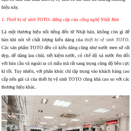
hiệu này.
1. Thiết bị vệ sinh TOTO- đẳng cấp của công nghệ Nhật Bản
Là một thương hiệu nổi tiếng đến từ Nhật bản, không còn gì để
bàn khi nói về chất lượng kiểu dáng của
thiệt bị vệ sinh TOTO
.
Các sản phẩm TOTO đều có kiểu dáng cũng như nước men sứ rất
đẹp, dễ dàng lau chùi, tiết kiệm nước, có chế độ xả nước êm đối
với bàn cầu và ngoài ra có mẫu mã rất sang trọng cùng độ bền cực
kì tốt. Tuy nhiên, với phân khúc chỉ tâp trung vào khách hàng cao
cấp nên giá cả của thiết bị vệ sinh TOTO cũng khá cao so với các
thương hiệu khác.