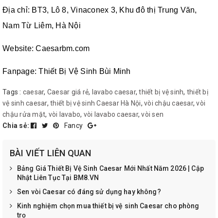
Địa chỉ: BT3, Lô 8, Vinaconex 3, Khu đô thị Trung Văn,
Nam Từ Liêm, Hà Nội
Website:
Caesarbm.com
Fanpage:
Thiết Bị Vệ Sinh Bùi Minh
Tags :
caesar
,
Caesar giá rẻ
,
lavabo caesar
,
thiết bị vệ sinh
,
thiết bị
vệ sinh caesar
,
thiết bị vệ sinh Caesar Hà Nội
,
vòi chậu caesar
,
vòi
chậu rửa mặt
,
vòi lavabo
,
vòi lavabo caesar
,
vòi sen
Chia sẻ:
Fancy
BÀI VIẾT LIÊN QUAN
Bảng Giá Thiết Bị Vệ Sinh Caesar Mới Nhất Năm 2026 | Cập
Nhật Liên Tục Tại BM8.VN
Sen vòi Caesar có đáng sử dụng hay không?
Kinh nghiệm chọn mua thiết bị vệ sinh Caesar cho phòng
trọ