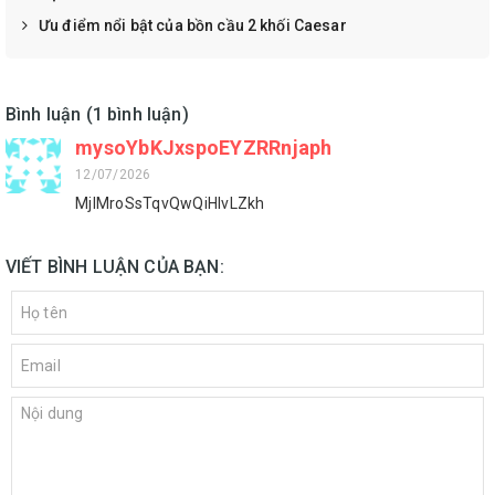
Ưu điểm nổi bật của bồn cầu 2 khối Caesar
Bình luận (1 bình luận)
mysoYbKJxspoEYZRRnjaph
12/07/2026
MjIMroSsTqvQwQiHlvLZkh
VIẾT BÌNH LUẬN CỦA BẠN: