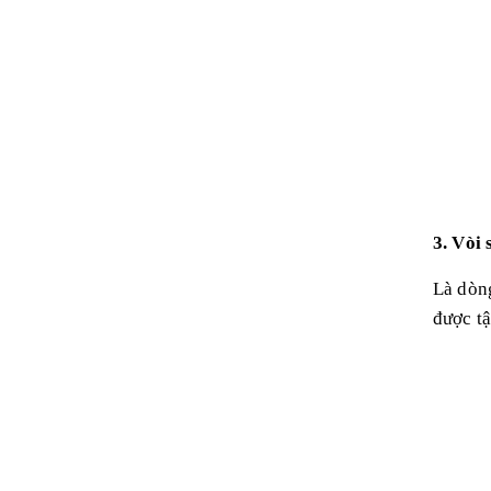
3. Vòi
Là dòng
được t