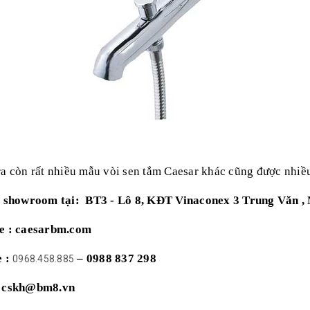
ra còn rất nhiều mẫu vòi sen tắm Caesar khác cũng được nhi
ỉ showroom tại: BT3 - Lô 8, KĐT Vinaconex 3 Trung Văn ,
e : caesarbm.com
e :
– 0988 837 298
0968.458.885
: cskh@bm8.vn