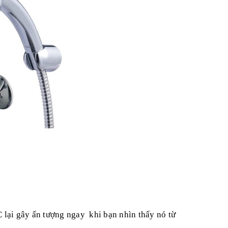
lại gây ấn tượng ngay khi bạn nhìn thấy nó từ