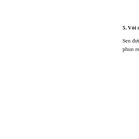
5. Vòi
Sen đư
phun nư