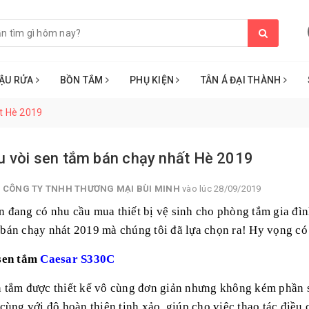
ẬU RỬA
BỒN TẮM
PHỤ KIỆN
TÂN Á ĐẠI THÀNH
t Hè 2019
u vòi sen tắm bán chạy nhất Hè 2019
i
CÔNG TY TNHH THƯƠNG MẠI BÙI MINH
vào lúc 28/09/2019
n đang có nhu cầu mua thiết bị vệ sinh cho phòng tắm gia đì
r
bán chạy nhát 2019 mà chúng tôi đã lựa chọn ra! Hy vọng có
 sen tắm
Caesar S330C
n tắm được thiết kế vô cùng đơn giản nhưng không kém phần s
 cùng với độ hoàn thiện tinh xảo, giúp cho việc thao tác điề