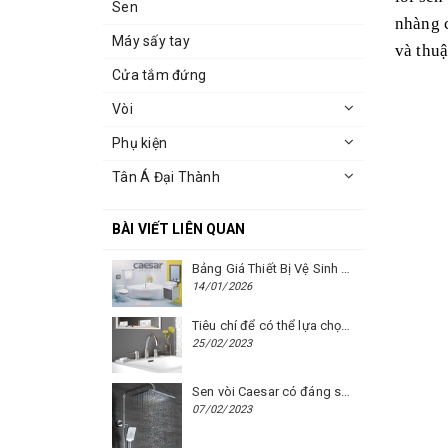
Sen
nhàng c
Máy sấy tay
và thuậ
Cửa tắm đứng
Vòi
Phụ kiện
Tân Á Đại Thành
BÀI VIẾT LIÊN QUAN
Bảng Giá Thiết Bị Vệ Sinh Caesar Mới Nhất Năm 2026 | Cập Nhật Liên Tục Tại BM8.VN
14/01/2026
Tiêu chí để có thể lựa chọn được một chiếc vòi chậu rửa mặt Caesar phù hợp
25/02/2023
Sen vòi Caesar có đáng sử dụng hay không?
07/02/2023