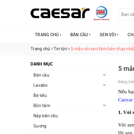
TRANG CHỦ
BÀN CẦU
SEN VÒI
CH
Trang chủ
Tin tức
5 mẫu vòi sen tắm bán chạy nhấ
DANH MỤC
5 mẫ
Bàn cầu
Đăng bở
Lavabo
Nếu bạ
Bệ tiểu
Caesa
Bồn tắm
1. Vòi
Nắp bàn cầu
Vòi se
Gương
lõi sen