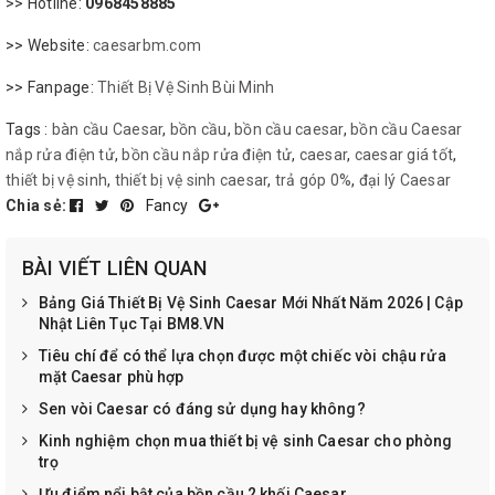
>> Hotline:
0968458885
>> Website:
caesarbm.com
>> Fanpage:
Thiết Bị Vệ Sinh Bùi Minh
Tags :
bàn cầu Caesar
,
bồn cầu
,
bồn cầu caesar
,
bồn cầu Caesar
nắp rửa điện tử
,
bồn cầu nắp rửa điện tử
,
caesar
,
caesar giá tốt
,
thiết bị vệ sinh
,
thiết bị vệ sinh caesar
,
trả góp 0%
,
đại lý Caesar
Chia sẻ:
Fancy
BÀI VIẾT LIÊN QUAN
Bảng Giá Thiết Bị Vệ Sinh Caesar Mới Nhất Năm 2026 | Cập
Nhật Liên Tục Tại BM8.VN
Tiêu chí để có thể lựa chọn được một chiếc vòi chậu rửa
mặt Caesar phù hợp
Sen vòi Caesar có đáng sử dụng hay không?
Kinh nghiệm chọn mua thiết bị vệ sinh Caesar cho phòng
trọ
Ưu điểm nổi bật của bồn cầu 2 khối Caesar