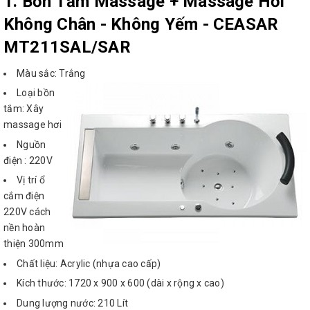
1. Bồn Tắm Massage + Massage Hơi
Không Chân - Không Yếm -
CEASAR
MT211SAL/SAR
Màu sắc: Trắng
Loại bồn
tắm: Xây
massage hơi
Nguồn
điện : 220V
Vị trí ổ
cắm điện
220V cách
nền hoàn
thiện 300mm
Chất liệu: Acrylic (nhựa cao cấp)
Kích thước: 1720 x 900 x 600 (dài x rộng x cao)
Dung lượng nước: 210 Lít