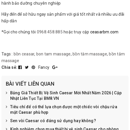
hành bảo dưỡng chuyên nghiệp
Hãy đến để sở hữu ngay sản phẩm với giá tốt nhất và nhiều ưu đãi
hấp dẫn
*Gọi cho chúng tôi
0968.458.885
hoặc truy cập
ceasarbm.com
Tags :
bồn ceasar
,
bon tam massage
,
bồn tăm massage
,
bồn tắm
massage
Chia sẻ:
Fancy
BÀI VIẾT LIÊN QUAN
Bảng Giá Thiết Bị Vệ Sinh Caesar Mới Nhất Năm 2026 | Cập
Nhật Liên Tục Tại BM8.VN
Tiêu chí để có thể lựa chọn được một chiếc vòi chậu rửa
mặt Caesar phù hợp
Sen vòi Caesar có đáng sử dụng hay không?
Kinh nghiệm chọn mua thiết bị vệ sinh Caesar cho phòng