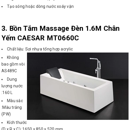
Tạo sóng hoặc dòng nước xoáy vặn
3. Bồn Tắm Massage Đèn 1.6M Chân
Yếm
CAESAR MT0660C
Chất liệu: Sợi nhựa tổng hợp acrylic
Không
bao gồm vòi
AS489C
Dung
lượng nước
:160 L
Màu sắc
:Màu trắng
(PW)
Kích thước
(D x R x C) :1650 x 850 x 520 mm