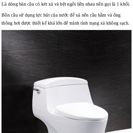
Là dòng bàn cầu có két xả và bệt ngồi liền nhau nên gọi là 1 khối.
Bồn cầu sử dụng lực hút của nước để xả nên cầu hầm và ống
thông hơi được thiết kế khá lớn để tránh tình trạng xả không sạch.