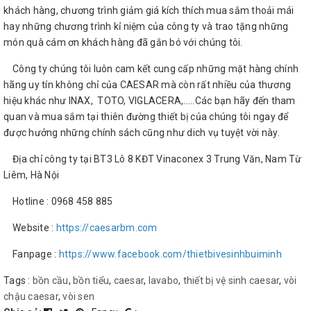
khách hàng, chương trình giảm giá kích thích mua sắm thoải mái
hay những chương trình kỉ niệm của công ty và trao tặng những
món quà cám ơn khách hàng đã gắn bó với chúng tôi.
Công ty chúng tôi luôn cam kết cung cấp những mặt hàng chính
hãng uy tín không chỉ của CAESAR mà còn rất nhiều của thương
hiệu khác như INAX, TOTO, VIGLACERA,.....Các bạn hãy đến tham
quan và mua sắm tại thiên đường thiết bị của chúng tôi ngay để
được hưởng những chính sách cũng như dich vụ tuyệt vời này.
Địa chỉ công ty tại BT3 Lô 8 KĐT Vinaconex 3 Trung Văn, Nam Từ
Liêm, Hà Nội
Hotline : 0968 458 885
Website :
https://caesarbm.com
Fanpage :
https://www.facebook.com/thietbivesinhbuiminh
Tags :
bồn cầu
,
bồn tiểu
,
caesar
,
lavabo
,
thiết bị vệ sinh caesar
,
vòi
chậu caesar
,
vòi sen