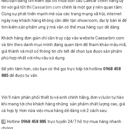
Nếu bạn đang tìm kiếm địa chỉ mua bồn cầu Caesar chính hãng uy
tín với giá tốt thì
Caesarbm.com
chính là một gợi ý nên quan tâm.
Cùng sự phát triển mạnh mẽ của các trang mạng xã hội, internet
ngày nay khách hàng không cần đến tận showroom, đại lý bán lẻ để
tìm kiếm sản phẩm ưng ý mà vẫn có thể mua hàng cực dễ dàng.
Khách hàng đơn giản chỉ cần truy cập vào website Caesarbm.com
và tìm theo danh mục mình đang quan tâm để tham khảo mẫu mã,
giá thành và một số thông tin chi tiết để chọn lựa được sản phẩm
phù hợp nhất với nhu cầu sử dụng.
Để yên tâm hơn, các bạn có thể gọi trực tiếp tới hotline
0968 458
885
để được tư vấn.
Với 9 năm phân phối thiết bị vệ sinh chính hãng, đơn vị luôn tự hào
khi mang tới cho khách hàng những sản phẩm chất lượng cao, giá
cả hợp lý. Hơn nữa việc mua hàng dễ dàng với 2 cách sau:
1️⃣ Hotline
0968 458 885
trực tuyến 24/7 hỗ trợ mua hàng nhanh
chóng