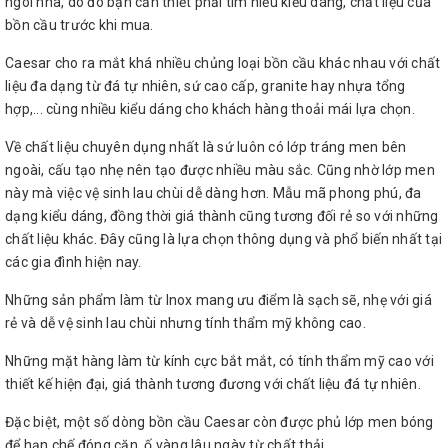
ngôi nhà, do đó bạn cần thiết phải tìm hiểu kiểu dáng, chất liệu của
bồn cầu trước khi mua.
Caesar cho ra mắt khá nhiều chủng loại bồn cầu khác nhau với chất
liệu đa dạng từ đá tự nhiên, sứ cao cấp, granite hay nhựa tổng
hợp,... cùng nhiều kiểu dáng cho khách hàng thoải mái lựa chọn.
Về chất liệu chuyên dụng nhất là sứ luôn có lớp tráng men bên
ngoài, cấu tạo nhẹ nên tạo được nhiều màu sắc. Cũng nhờ lớp men
này mà việc vệ sinh lau chùi dễ dàng hơn. Mẫu mã phong phú, đa
dạng kiểu dáng, đồng thời giá thành cũng tương đối rẻ so với những
chất liệu khác. Đây cũng là lựa chọn thông dụng và phổ biến nhất tại
các gia đình hiện nay.
Những sản phẩm làm từ Inox mang ưu điểm là sạch sẽ, nhẹ với giá
rẻ và dễ vệ sinh lau chùi nhưng tính thẩm mỹ không cao.
Những mặt hàng làm từ kính cực bắt mắt, có tính thẩm mỹ cao với
thiết kế hiện đại, giá thành tương đương với chất liệu đá tự nhiên.
Đặc biệt, một số dòng bồn cầu Caesar còn được phủ lớp men bóng
để hạn chế đóng cặn, ố vàng lâu ngày từ chất thải.