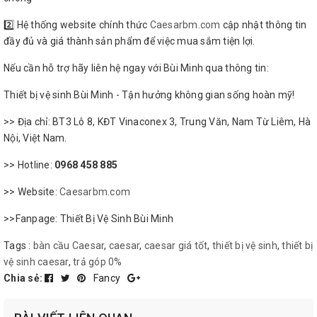
2️⃣ Hệ thống website chính thức
Caesarbm.com
cập nhật thông tin
đầy đủ và giá thành sản phẩm để việc mua sắm tiện lợi.
Nếu cần hỗ trợ hãy liên hệ ngay với Bùi Minh qua thông tin:
Thiết bị vệ sinh Bùi Minh - Tận hưởng không gian sống hoàn mỹ!
>> Địa chỉ: BT3 Lô 8, KĐT Vinaconex 3, Trung Văn, Nam Từ Liêm, Hà
Nội, Việt Nam.
>> Hotline:
0968 458 885
>> Website:
Caesarbm.com
>>Fanpage: Thiết Bị Vệ Sinh Bùi Minh
Tags :
bàn cầu Caesar
,
caesar
,
caesar giá tốt
,
thiết bị vệ sinh
,
thiết bị
vệ sinh caesar
,
trả góp 0%
Chia sẻ:
Fancy