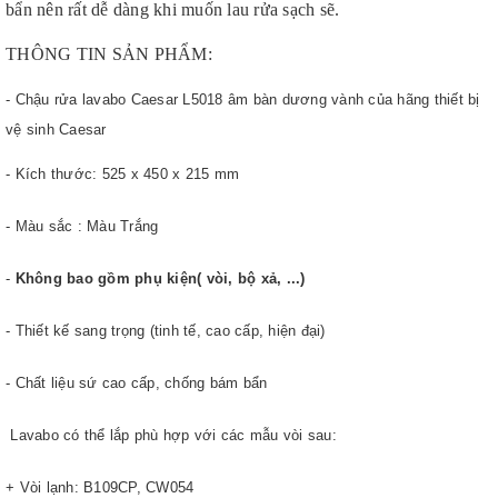
bẩn nên rất dễ dàng khi muốn lau rửa sạch sẽ.
THÔNG TIN SẢN PHẨM:
- Chậu rửa lavabo Caesar
L5018 âm bàn dương vành của hãng thiết bị
vệ sinh Caesar
- Kích thước: 525 x 450 x 215 mm
- Màu sắc : Màu Trắng
-
Không bao gồm phụ kiện( vòi, bộ xả, ...)
- Thiết kế sang trọng (tinh tế, cao cấp, hiện đại)
- Chất liệu sứ cao cấp, chống bám bẩn
Lavabo có thể lắp phù hợp với các mẫu vòi sau:
+ Vòi lạnh: B109CP, CW054