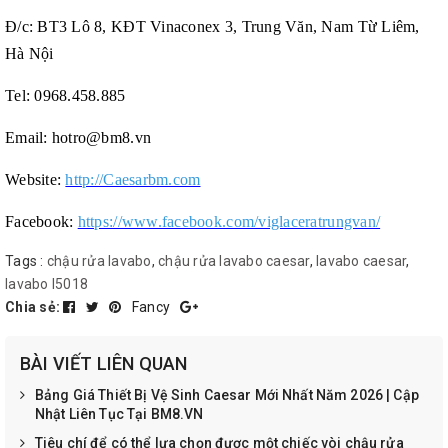
Đ/c: BT3 Lô 8, KĐT Vinaconex 3, Trung Văn, Nam Từ Liêm,
Hà Nội
Tel: 0968.458.885
Email: hotro@bm8.vn
Website:
http://Caesarbm.com
Facebook:
https://www.facebook.com/viglaceratrungvan/
Tags :
chậu rửa lavabo
,
chậu rửa lavabo caesar
,
lavabo caesar
,
lavabo l5018
Chia sẻ:
Fancy
BÀI VIẾT LIÊN QUAN
Bảng Giá Thiết Bị Vệ Sinh Caesar Mới Nhất Năm 2026 | Cập
Nhật Liên Tục Tại BM8.VN
Tiêu chí để có thể lựa chọn được một chiếc vòi chậu rửa