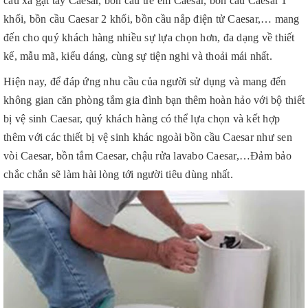
cầu xả gạt tay Caesar, bồn cầu trẻ em Caesar, bồn cầu Caesar 1
khối, bồn cầu Caesar 2 khối, bồn cầu nắp điện tử Caesar,… mang
đến cho quý khách hàng nhiều sự lựa chọn hơn, đa dạng về thiết
kế, mẫu mã, kiểu dáng, cùng sự tiện nghi và thoải mái nhất.
Hiện nay, để đáp ứng nhu cầu của người sử dụng và mang đến
không gian căn phòng tắm gia đình bạn thêm hoàn hảo với bộ thiết
bị vệ sinh Caesar, quý khách hàng có thể lựa chọn và kết hợp
thêm với các thiết bị vệ sinh khác ngoài bồn cầu Caesar như sen
vòi Caesar, bồn tắm Caesar, chậu rửa lavabo Caesar,…Đảm bảo
chắc chắn sẽ làm hài lòng tới người tiêu dùng nhất.