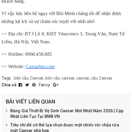
khách hàng.
Vì vậy hãy liên hệ ngay với Bùi Minh chúng tôi để nhận được
những lợi ích và sự chăm sóc tuyệt vời nhất nhé:
>> Địa chỉ: BT3 Lô 8, KĐT Vinaconex 3, Trung Văn, Nam Từ
Liêm, Hà Nội, Việt Nam.
>> Hotline: 0968.458.885
>> Website:
Caesarbm.com
Tags :
bàn cầu Caesar
,
bồn cầu caesar
,
caesar
,
cầu Caesar
Chia sẻ:
Fancy
BÀI VIẾT LIÊN QUAN
Bảng Giá Thiết Bị Vệ Sinh Caesar Mới Nhất Năm 2026 | Cập
Nhật Liên Tục Tại BM8.VN
Tiêu chí để có thể lựa chọn được một chiếc vòi chậu rửa
mặt Caesar phù hợp