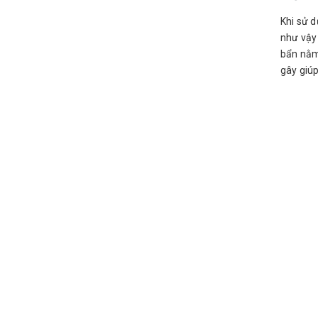
Khi sử 
như vậy 
bẩn nằm 
gây giú