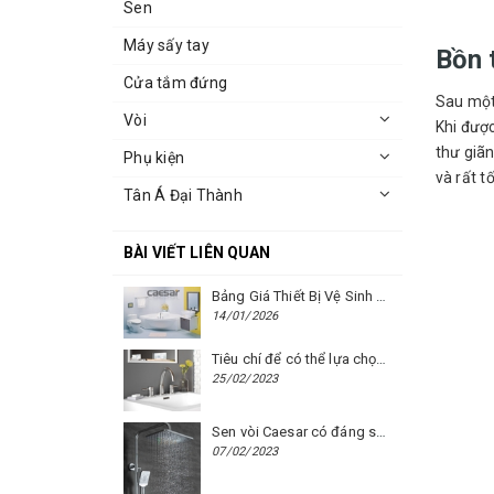
Sen
Máy sấy tay
Bồn 
Cửa tắm đứng
Sau một 
Vòi
Khi đượ
thư giãn
Phụ kiện
và rất t
Tân Á Đại Thành
BÀI VIẾT LIÊN QUAN
Bảng Giá Thiết Bị Vệ Sinh Caesar Mới Nhất Năm 2026 | Cập Nhật Liên Tục Tại BM8.VN
14/01/2026
Tiêu chí để có thể lựa chọn được một chiếc vòi chậu rửa mặt Caesar phù hợp
25/02/2023
Sen vòi Caesar có đáng sử dụng hay không?
07/02/2023