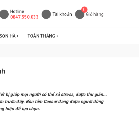
0
Hotline
Tài khoản
Giỏ hàng
0847.550.033
SƠN HÀ
TOÀN THẮNG
nh
t bị giúp mọi người có thể xả stress, được thư giãn...
 hơn trước đây. Bồn tắm Caesar đang được người dùng
ng hiệu để lựa chọn.