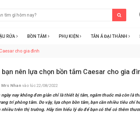
ẬU RỬA
BỒN TẮM
PHỤ KIỆN
TÂN Á ĐẠI THÀNH
Caesar cho gia đình
 bạn nên lựa chọn bồn tắm Caesar cho gia đì
i
Mrs Nhan
vào lúc 22/08/2022
ngày nay không đơn giản chỉ là thiết bị tắm, ngâm thuốc mà còn là thiế
rang trí phòng tắm. Do vậy, lựa chọn bồn tắm, bạn cần nhiều tiêu chí
 nhiều trên thị trường. Hãy tìm hiểu lý do để bạn có thể có thêm thươ