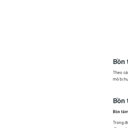
Bồn 
Theo cá
mô bị hư
Bồn 
Bồn tắ
Trong đó