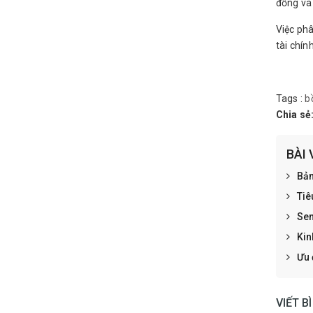
đồng và 
Việc ph
tài chín
Tags :
b
Chia sẻ
BÀI 
Bản
Tiê
Sen
Kin
Ưu 
VIẾT B