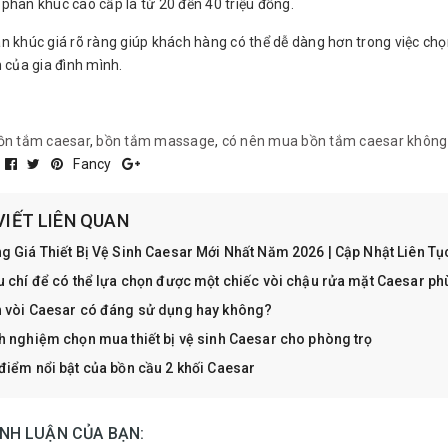
phân khúc cao cấp là từ 20 đến 40 triệu đồng.
ân khúc giá rõ ràng giúp khách hàng có thể dễ dàng hơn trong việc c
h của gia đình mình.
ồn tắm caesar
,
bồn tắm massage
,
có nên mua bồn tắm caesar không
:
Fancy
VIẾT LIÊN QUAN
g Giá Thiết Bị Vệ Sinh Caesar Mới Nhất Năm 2026 | Cập Nhật Liên T
u chí để có thể lựa chọn được một chiếc vòi chậu rửa mặt Caesar ph
 vòi Caesar có đáng sử dụng hay không?
h nghiệm chọn mua thiết bị vệ sinh Caesar cho phòng trọ
điểm nổi bật của bồn cầu 2 khối Caesar
ÌNH LUẬN CỦA BẠN: