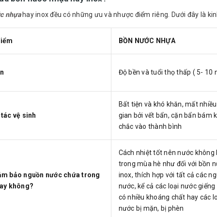
c nhựa
hay inox đều có những ưu và nhược điểm riêng. Dưới đây là ki
điểm
BỒN NƯỚC NHỰA
ền
Độ bền và tuổi thọ thấp ( 5- 10
Bất tiện và khó khăn, mất nhiều
tác vệ sinh
gian bởi vết bẩn, cặn bẩn bám 
chắc vào thành bình
Cách nhiệt tốt nên nước không 
trong mùa hè như đối với bồn 
ảm bảo nguồn nước chứa trong
inox, thích hợp với tất cả các n
hay không?
nước, kể cả các loại nước giến
có nhiều khoáng chất hay các l
nước bị mặn, bị phèn