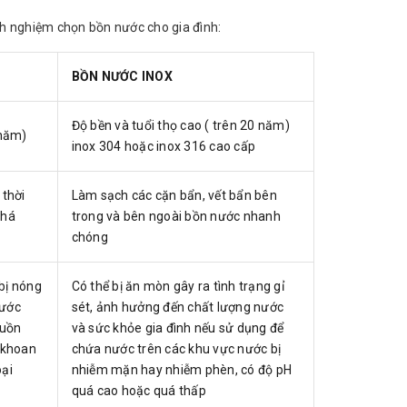
nh nghiệm chọn bồn nước cho gia đình:
BỒN NƯỚC INOX
Độ bền và tuổi thọ cao ( trên 20 năm)
 năm)
inox 304 hoặc inox 316 cao cấp
 thời
Làm sạch các cặn bẩn, vết bẩn bên
khá
trong và bên ngoài bồn nước nhanh
chóng
bị nóng
Có thể bị ăn mòn gây ra tình trạng gỉ
nước
sét, ảnh hưởng đến chất lượng nước
guồn
và sức khỏe gia đình nếu sử dụng để
g khoan
chứa nước trên các khu vực nước bị
oại
nhiễm mặn hay nhiễm phèn, có độ pH
quá cao hoặc quá thấp