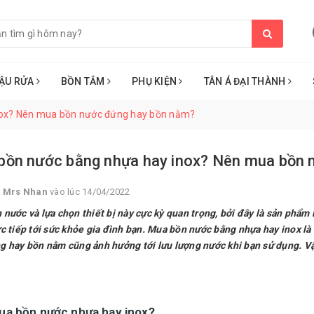
ẬU RỬA
BỒN TẮM
PHỤ KIỆN
TÂN Á ĐẠI THÀNH
nox? Nên mua bồn nước đứng hay bồn nằm?
bồn nước bằng nhựa hay inox? Nên mua bồn 
i
Mrs Nhan
vào lúc 14/04/2022
nước và lựa chọn thiết bị này cực kỳ quan trọng, bởi đây là sản phẩm l
c tiếp tới sức khỏe gia đình bạn. Mua bồn nước bằng nhựa hay inox là
g hay bồn nằm cũng ảnh hưởng tới lưu lượng nước khi bạn sử dụng. V
a bồn nước nhựa hay inox?