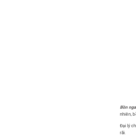
Bồn ng
nhiên, b
Đại lý c
rãi.