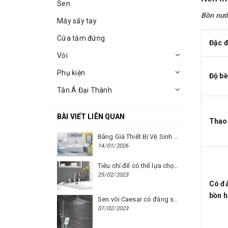
Sen
Bồn nướ
Máy sấy tay
Cửa tắm đứng
Đặc 
Vòi
Phụ kiện
Độ b
Tân Á Đại Thành
BÀI VIẾT LIÊN QUAN
Thao 
Bảng Giá Thiết Bị Vệ Sinh Caesar Mới Nhất Năm 2026 | Cập Nhật Liên Tục Tại BM8.VN
14/01/2026
Tiêu chí để có thể lựa chọn được một chiếc vòi chậu rửa mặt Caesar phù hợp
25/02/2023
Có đ
bồn 
Sen vòi Caesar có đáng sử dụng hay không?
07/02/2023