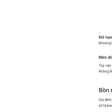
Kết luậ
khoảng 
Nên dù
Tùy vào 
không đủ
Bồn 
Gia đình
số là ba