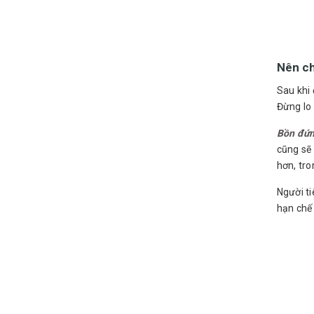
Nên c
Sau khi
Đừng lo 
Bồn đứ
cũng sẽ 
hơn, tro
Người ti
hạn chế