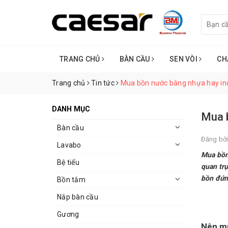
TRANG CHỦ
BÀN CẦU
SEN VÒI
CH
Trang chủ
Tin tức
Mua bồn nước bằng nhựa hay i
DANH MỤC
Mua 
Bàn cầu
Đăng bở
Lavabo
Mua bồn 
Bệ tiểu
quan trự
bồn đứn
Bồn tắm
Nắp bàn cầu
Gương
Nên mu