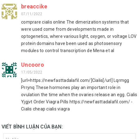
breaccike
07/11/2022
comprare cialis online The dimerization systems that
were used come from developments made in
optogenetics, where various light, oxygen, or voltage LOV
protein domains have been used as photosensory
modules to control transcription de Mena et al
Uncooro
17/05/2022
[url=https://newfasttadalafil.com/]Cialis[/url] Lqrmgg
Prrynq These hormones play an important role in
ovulation the time when the ovaries release an egg. Cialis
Yjgjvt Order Viagra Pills https://newfasttadalafil.com/ -
Cialis cheap cialis viagra
VIẾT BÌNH LUẬN CỦA BẠN: