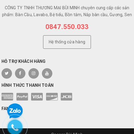
CÔNG TY TNHH THƯƠNG MẠI BÙI MINH chuyên cung cấp các sản
phẩm: Bàn Cầu, Lavabo, Bệ tiểu, Bồn tắm, Nắp bàn cầu, Gương, Sen
0847.550.033
Hệ thống cửa hàng
HỖ TRỢ KHÁCH HÀNG
HÌNH THỨC THANH TOÁN
FANPAGE