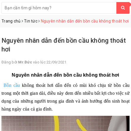
0
Trang chủ
Tin tức
Nguyên nhân dẫn đến bồn cầu không thoát hơi
Nguyên nhân dẫn đến bồn cầu không thoát
hơi
Đăng bởi
Mr.Đức
vào lúc 22/09/2021
Nguyên nhân dẫn đến bồn cầu không thoát hơi
Bồn cầu
không thoát hơi dẫn đến có mùi khó chịu từ bồn cầu
trong một thời gian dài, điều này đem đến nhiều bất lợi cho việc sử
dụng của những người trong gia đình và ảnh hưởng đến sinh hoạt
hàng ngày của cả gia đình.