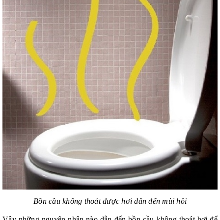
Bồn cầu không thoát được hơi dẫn đến mùi hôi
Vậy những nguyên nhân nào dẫn đến bồn cầu không thoát hơi để