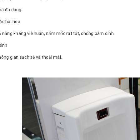
ã đa dạng
ắc hài hòa
ả năng kháng vi khuẩn, nấm mốc rất tốt, chống bám dính
sinh
ông gian sạch sẽ và thoải mái.