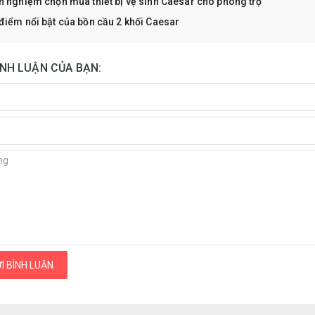
h nghiệm chọn mua thiết bị vệ sinh Caesar cho phòng trọ
điểm nổi bật của bồn cầu 2 khối Caesar
ÌNH LUẬN CỦA BẠN:
I BÌNH LUẬN