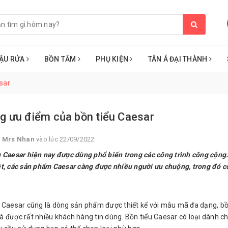
ẬU RỬA
BỒN TẮM
PHỤ KIỆN
TÂN Á ĐẠI THÀNH
sar
g ưu điểm của bồn tiểu Caesar
i
Mrs Nhan
vào lúc 22/09/2022
 Caesar hiện nay được dùng phổ biến trong các công trình công cộng. 
t, các sản phẩm Caesar càng được nhiều người ưu chuộng, trong đó có
u Caesar cũng là dòng sản phẩm được thiết kế với mẫu mã đa dạng, bồ
 được rất nhiều khách hàng tin dùng. Bồn tiểu Caesar có loại dành cho