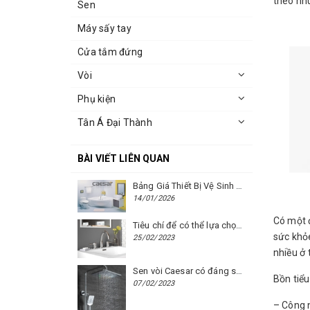
theo nhu
Sen
Máy sấy tay
Cửa tắm đứng
Vòi
Phụ kiện
Tân Á Đại Thành
BÀI VIẾT LIÊN QUAN
Bảng Giá Thiết Bị Vệ Sinh Caesar Mới Nhất Năm 2026 | Cập Nhật Liên Tục Tại BM8.VN
14/01/2026
Có một 
Tiêu chí để có thể lựa chọn được một chiếc vòi chậu rửa mặt Caesar phù hợp
sức khỏe
25/02/2023
nhiều ở
Sen vòi Caesar có đáng sử dụng hay không?
Bồn tiể
07/02/2023
– Công 