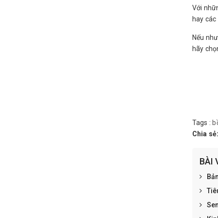
Với nhữ
hay các
Nếu như
hãy chọn
Tags :
b
Chia sẻ
BÀI 
Bản
Tiê
Sen