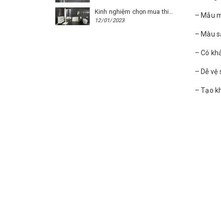
Kinh nghiệm chọn mua thiết bị vệ sinh Caesar cho phòng trọ
– Mẫu m
12/01/2023
– Màu s
– Có kh
– Dễ vệ 
– Tạo kh