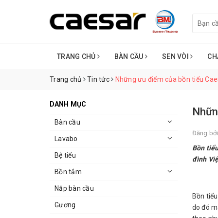
TRANG CHỦ
BÀN CẦU
SEN VÒI
CH
Trang chủ
Tin tức
Những ưu điểm của bồn tiểu Cae
DANH MỤC
Nhữn
Bàn cầu
Đăng bở
Lavabo
Bồn tiểu
Bệ tiểu
đình Việ
Bồn tắm
Nắp bàn cầu
Bồn tiể
Gương
do đó mà