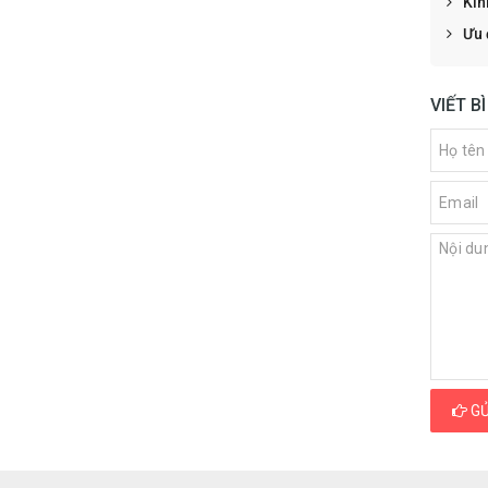
Kin
Ưu 
VIẾT B
GỬ