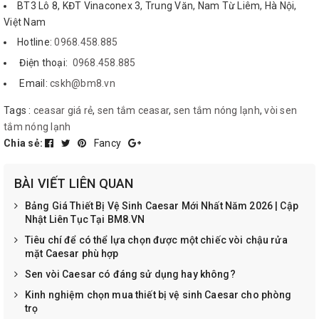
BT3 Lô 8, KĐT Vinaconex 3, Trung Văn, Nam Từ Liêm, Hà Nội,
Việt Nam
Hotline:
0968.458.885
Điện thoại:
0968.458.885
Email:
cskh@bm8.vn
Tags :
ceasar giá rẻ
,
sen tắm ceasar
,
sen tắm nóng lạnh
,
vòi sen
tắm nóng lạnh
Chia sẻ:
Fancy
BÀI VIẾT LIÊN QUAN
Bảng Giá Thiết Bị Vệ Sinh Caesar Mới Nhất Năm 2026 | Cập
Nhật Liên Tục Tại BM8.VN
Tiêu chí để có thể lựa chọn được một chiếc vòi chậu rửa
mặt Caesar phù hợp
Sen vòi Caesar có đáng sử dụng hay không?
Kinh nghiệm chọn mua thiết bị vệ sinh Caesar cho phòng
trọ