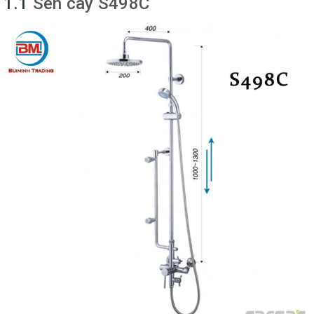
1.1
Sen cây S498C