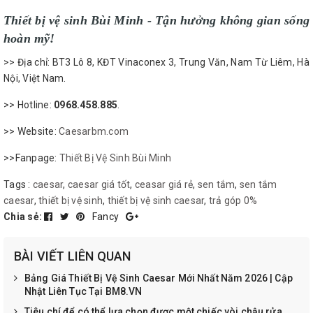
Thiết bị vệ sinh Bùi Minh - Tận hưởng không gian sống
hoàn mỹ!
>> Địa chỉ: BT3 Lô 8, KĐT Vinaconex 3, Trung Văn, Nam Từ Liêm, Hà
Nội, Việt Nam.
>> Hotline:
0968.458.885
.
>> Website:
Caesarbm.com
>>Fanpage:
Thiết Bị Vệ Sinh Bùi Minh
Tags :
caesar
,
caesar giá tốt
,
ceasar giá rẻ
,
sen tắm
,
sen tắm
caesar
,
thiết bị vệ sinh
,
thiết bị vệ sinh caesar
,
trả góp 0%
Chia sẻ:
Fancy
BÀI VIẾT LIÊN QUAN
Bảng Giá Thiết Bị Vệ Sinh Caesar Mới Nhất Năm 2026 | Cập
Nhật Liên Tục Tại BM8.VN
Tiêu chí để có thể lựa chọn được một chiếc vòi chậu rửa