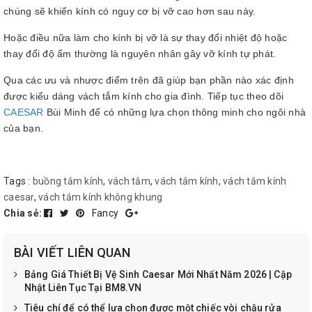
chúng sẽ khiến kính có nguy cơ bị vỡ cao hơn sau này.
Hoặc điều nữa làm cho kính bị vỡ là sự thay đổi nhiệt độ hoặc
thay đổi độ ẩm thường là nguyên nhân gây vỡ kính tự phát.
Qua các ưu và nhược điểm trên đã giúp bạn phần nào xác định
được kiểu dáng vách tắm kính cho gia đình. Tiếp tục theo dõi
CAESAR
Bùi Minh để có những lựa chọn thông minh cho ngôi nhà
của bạn.
Tags :
buồng tắm kính
,
vách tắm
,
vách tắm kính
,
vách tắm kính
caesar
,
vách tắm kính không khung
Chia sẻ:
Fancy
BÀI VIẾT LIÊN QUAN
Bảng Giá Thiết Bị Vệ Sinh Caesar Mới Nhất Năm 2026 | Cập
Nhật Liên Tục Tại BM8.VN
Tiêu chí để có thể lựa chọn được một chiếc vòi chậu rửa