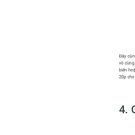
Đây cũng
vô cùng
biển ho
20p cho 
4. 