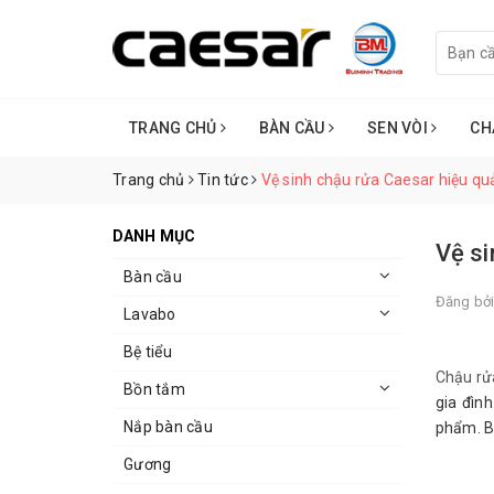
TRANG CHỦ
BÀN CẦU
SEN VÒI
CH
Trang chủ
Tin tức
Vệ sinh chậu rửa Caesar hiệu qu
DANH MỤC
Vệ si
Bàn cầu
Đăng bở
Lavabo
Bệ tiểu
Chậu rử
Bồn tắm
gia đìn
Nắp bàn cầu
phẩm. B
Gương