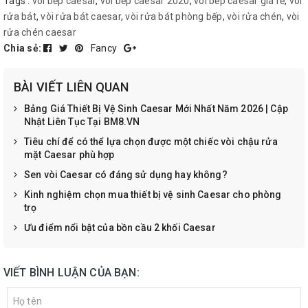
Tags :
vòi bếp caesar
,
vòi bếp caesar 2020
,
vòi bếp caesar giá rẻ
,
vòi
rửa bát
,
vòi rửa bát caesar
,
vòi rửa bát phòng bếp
,
vòi rửa chén
,
vòi
rửa chén caesar
Chia sẻ:
Fancy
BÀI VIẾT LIÊN QUAN
Bảng Giá Thiết Bị Vệ Sinh Caesar Mới Nhất Năm 2026 | Cập
Nhật Liên Tục Tại BM8.VN
Tiêu chí để có thể lựa chọn được một chiếc vòi chậu rửa
mặt Caesar phù hợp
Sen vòi Caesar có đáng sử dụng hay không?
Kinh nghiệm chọn mua thiết bị vệ sinh Caesar cho phòng
trọ
Ưu điểm nổi bật của bồn cầu 2 khối Caesar
VIẾT BÌNH LUẬN CỦA BẠN: