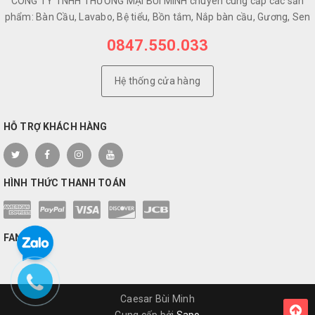
CÔNG TY TNHH THƯƠNG MẠI BÙI MINH chuyên cung cấp các sản
phẩm: Bàn Cầu, Lavabo, Bệ tiểu, Bồn tắm, Nắp bàn cầu, Gương, Sen
0847.550.033
Hệ thống cửa hàng
HỖ TRỢ KHÁCH HÀNG
HÌNH THỨC THANH TOÁN
FANPAGE
Caesar Bùi Minh
Cung cấp bởi
Sapo