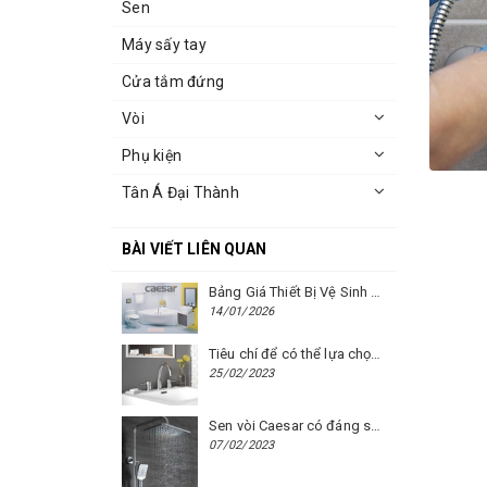
Sen
Máy sấy tay
Cửa tắm đứng
Vòi
Phụ kiện
Tân Á Đại Thành
BÀI VIẾT LIÊN QUAN
Bảng Giá Thiết Bị Vệ Sinh Caesar Mới Nhất Năm 2026 | Cập Nhật Liên Tục Tại BM8.VN
14/01/2026
Tiêu chí để có thể lựa chọn được một chiếc vòi chậu rửa mặt Caesar phù hợp
25/02/2023
Sen vòi Caesar có đáng sử dụng hay không?
07/02/2023