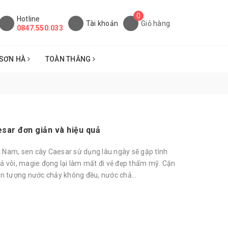
0
Hotline
Tài khoản
Giỏ hàng
0847.550.033
SƠN HÀ
TOÀN THẮNG
esar đơn giản và hiệu quả
t Nam, sen cây Caesar sử dụng lâu ngày sẽ gặp tình
đá vôi, magie đọng lại làm mất đi vẻ đẹp thẩm mỹ. Cặn
iện tượng nước chảy không đều, nước chả...