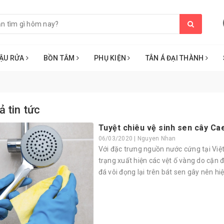
ẬU RỬA
BỒN TẮM
PHỤ KIỆN
TÂN Á ĐẠI THÀNH
ả tin tức
Tuyệt chiêu vệ sinh sen cây Ca
06/03/2020 | Nguyen Nhan
Với đặc trưng nguồn nước cứng tại Việ
trạng xuất hiện các vệt ố vàng do cặn 
đá vôi đọng lại trên bát sen gây nên h