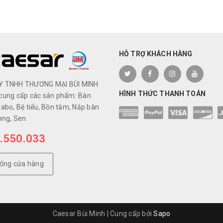
HỖ TRỢ KHÁCH HÀNG
Y TNHH THƯƠNG MẠI BÙI MINH
HÌNH THỨC THANH TOÁN
cung cấp các sản phẩm: Bàn
abo, Bệ tiểu, Bồn tắm, Nắp bàn
ơng, Sen
.550.033
hống cửa hàng
Caesar Bùi Minh
|
Cung cấp bởi
Sapo