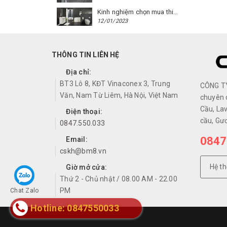
Kinh nghiệm chọn mua thiết bị vệ sinh Caesar cho phòng trọ
12/01/2023
THÔNG TIN LIÊN HỆ
Địa chỉ:
BT3 Lô 8, KĐT Vinaconex 3, Trung
CÔNG T
Văn, Nam Từ Liêm, Hà Nội, Việt Nam
chuyên 
Cầu, Lav
Điện thoại:
cầu, Gư
0847.550.033
0847
Email:
cskh@bm8.vn
Hệ t
Giờ mở cửa:
Thứ 2 - Chủ nhật / 08.00 AM - 22.00
PM
Chat Zalo
Hotline: 0847550033