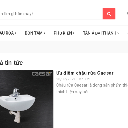
ẬU RỬA
BỒN TẮM
PHỤ KIỆN
TÂN Á ĐẠI THÀNH
ả tin tức
Ưu điểm chậu rửa Caesar
28/07/2021 | Mr.Đức
Chậu rửa Caesar là dòng sản phẩm thiế
thích hiện nay bởi...