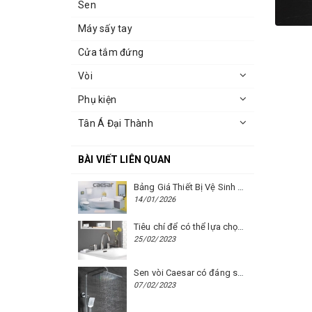
Sen
Máy sấy tay
Cửa tắm đứng
Vòi
Phụ kiện
Tân Á Đại Thành
BÀI VIẾT LIÊN QUAN
Bảng Giá Thiết Bị Vệ Sinh Caesar Mới Nhất Năm 2026 | Cập Nhật Liên Tục Tại BM8.VN
14/01/2026
Tiêu chí để có thể lựa chọn được một chiếc vòi chậu rửa mặt Caesar phù hợp
25/02/2023
Sen vòi Caesar có đáng sử dụng hay không?
07/02/2023