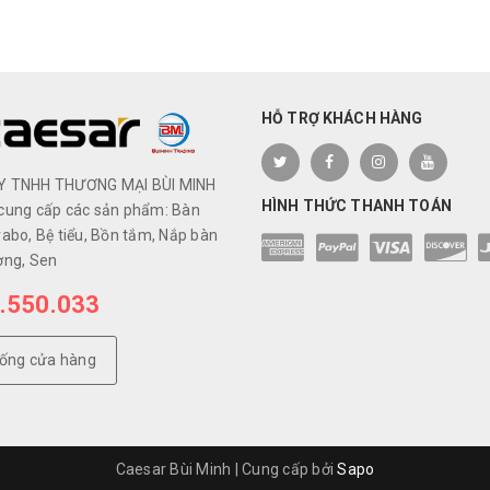
HỖ TRỢ KHÁCH HÀNG
Y TNHH THƯƠNG MẠI BÙI MINH
HÌNH THỨC THANH TOÁN
cung cấp các sản phẩm: Bàn
abo, Bệ tiểu, Bồn tắm, Nắp bàn
ơng, Sen
.550.033
hống cửa hàng
Caesar Bùi Minh
|
Cung cấp bởi
Sapo