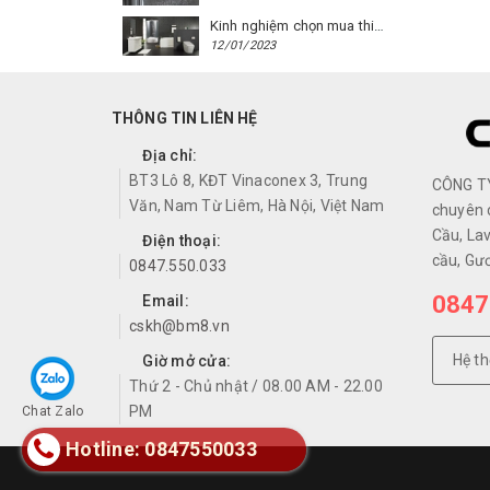
Kinh nghiệm chọn mua thiết bị vệ sinh Caesar cho phòng trọ
12/01/2023
THÔNG TIN LIÊN HỆ
Địa chỉ:
BT3 Lô 8, KĐT Vinaconex 3, Trung
CÔNG T
Văn, Nam Từ Liêm, Hà Nội, Việt Nam
chuyên 
Cầu, Lav
Điện thoại:
cầu, Gư
0847.550.033
0847
Email:
cskh@bm8.vn
Hệ t
Giờ mở cửa:
Thứ 2 - Chủ nhật / 08.00 AM - 22.00
PM
Chat Zalo
Hotline: 0847550033