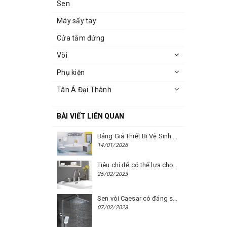
Sen
Máy sấy tay
Cửa tắm đứng
Vòi
Phụ kiện
Tân Á Đại Thành
BÀI VIẾT LIÊN QUAN
Bảng Giá Thiết Bị Vệ Sinh Caesar Mới Nhất Năm 2026 | Cập Nhật Liên Tục Tại BM8.VN
14/01/2026
Tiêu chí để có thể lựa chọn được một chiếc vòi chậu rửa mặt Caesar phù hợp
25/02/2023
Sen vòi Caesar có đáng sử dụng hay không?
07/02/2023