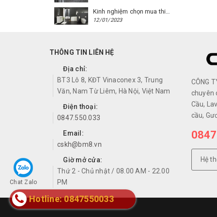
Kinh nghiệm chọn mua thiết bị vệ sinh Caesar cho phòng trọ
12/01/2023
THÔNG TIN LIÊN HỆ
Địa chỉ:
BT3 Lô 8, KĐT Vinaconex 3, Trung
CÔNG T
Văn, Nam Từ Liêm, Hà Nội, Việt Nam
chuyên 
Cầu, Lav
Điện thoại:
cầu, Gư
0847.550.033
0847
Email:
cskh@bm8.vn
Hệ t
Giờ mở cửa:
Thứ 2 - Chủ nhật / 08.00 AM - 22.00
PM
Chat Zalo
Hotline: 0847550033