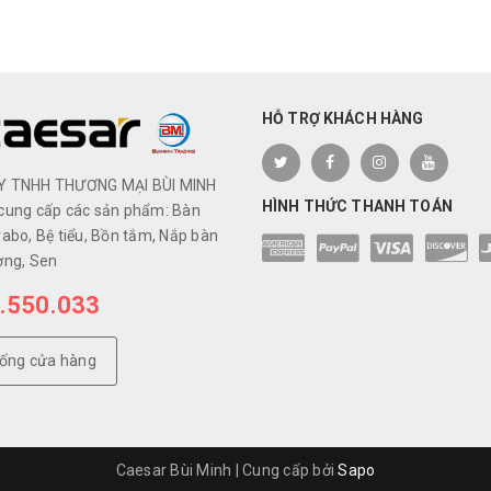
HỖ TRỢ KHÁCH HÀNG
Y TNHH THƯƠNG MẠI BÙI MINH
HÌNH THỨC THANH TOÁN
cung cấp các sản phẩm: Bàn
abo, Bệ tiểu, Bồn tắm, Nắp bàn
ơng, Sen
.550.033
hống cửa hàng
Caesar Bùi Minh
|
Cung cấp bởi
Sapo