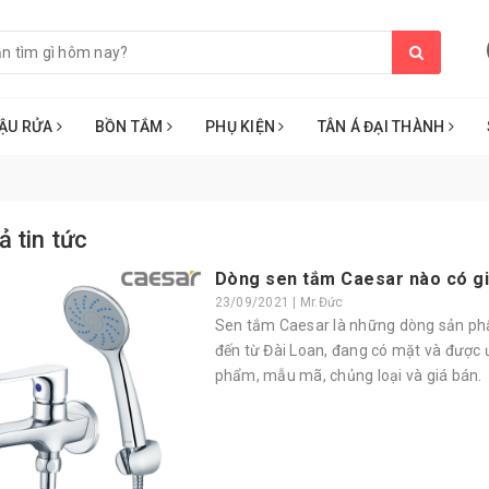
ẬU RỬA
BỒN TẮM
PHỤ KIỆN
TÂN Á ĐẠI THÀNH
ả tin tức
Dòng sen tắm Caesar nào có giá
23/09/2021 | Mr.Đức
Sen tắm Caesar là những dòng sản ph
đến từ Đài Loan, đang có mặt và được ư
phẩm, mẫu mã, chủng loại và giá bán.