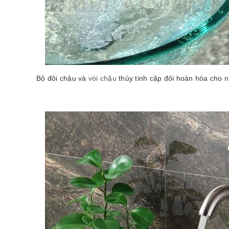
Bộ đôi chậu và
vòi chậu
thủy tinh cặp đôi hoàn hỏa cho n