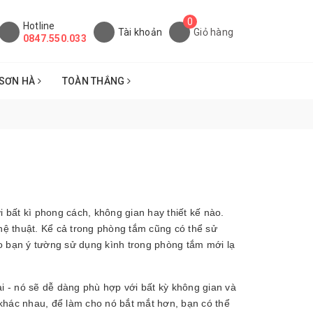
0
Hotline
Tài khoản
Giỏ hàng
0847.550.033
SƠN HÀ
TOÀN THẮNG
i bất kì phong cách, không gian hay thiết kế nào.
ệ thuật. Kể cả trong phòng tắm cũng có thể sử
o bạn ý tường sử dụng kình trong phòng tắm mới lạ
ại - nó sẽ dễ dàng phù hợp với bất kỳ không gian và
khác nhau, để làm cho nó bắt mắt hơn, bạn có thể