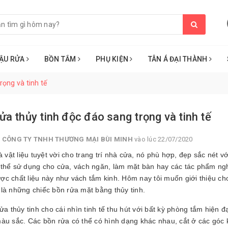
ẬU RỬA
BỒN TẮM
PHỤ KIỆN
TÂN Á ĐẠI THÀNH
rọng và tinh tế
ửa thủy tinh độc đáo sang trọng và tinh tế
i
CÔNG TY TNHH THƯƠNG MẠI BÙI MINH
vào lúc 22/07/2020
vật liệu tuyệt vời cho trang trí nhà cửa, nó phù hợp, đẹp sắc nét vớ
 thể sử dụng cho cửa, vách ngăn, làm mặt bàn hay các tác phẩm ngh
ợc chất liệu này như vách tắm kinh. Hôm nay tôi muốn giới thiệu ch
 là những chiếc bồn rửa mặt bằng thủy tinh.
 thủy tinh cho cái nhìn tinh tế thu hút với bất kỳ phòng tắm hiện đ
màu sắc. Các bồn rửa có thể có hình dạng khác nhau, cắt ở các góc 