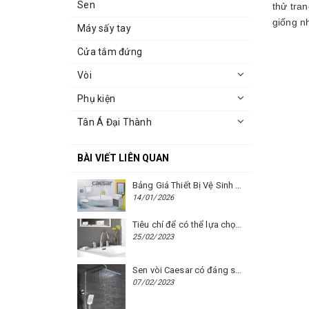
Sen
thử tra
giống n
Máy sấy tay
Cửa tắm đứng
Vòi
Phụ kiện
Tân Á Đại Thành
BÀI VIẾT LIÊN QUAN
Bảng Giá Thiết Bị Vệ Sinh Caesar Mới Nhất Năm 2026 | Cập Nhật Liên Tục Tại BM8.VN
14/01/2026
Tiêu chí để có thể lựa chọn được một chiếc vòi chậu rửa mặt Caesar phù hợp
25/02/2023
Sen vòi Caesar có đáng sử dụng hay không?
07/02/2023