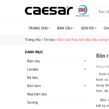
TRANG CHỦ
BÀN CẦU
SEN VÒI
CH
Trang chủ
Tin tức
Bồn rửa thủy tinh độc đáo sang t
DANH MỤC
Bồn r
Bàn cầu
Đăng bở
Lavabo
Kính là 
Bệ tiểu
Kính có
dụng đư
Bồn tắm
hơn, đó
Nắp bàn cầu
Bồn rửa
Gương
bất kỳ 