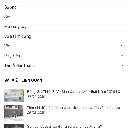
Gương
Sen
Máy sấy tay
Cửa tắm đứng
Vòi
Phụ kiện
Tân Á Đại Thành
BÀI VIẾT LIÊN QUAN
Bảng Giá Thiết Bị Vệ Sinh Caesar Mới Nhất Năm 2026 | Cập Nhật Liên Tục Tại BM8.VN
14/01/2026
Tiêu chí để có thể lựa chọn được một chiếc vòi chậu rửa mặt Caesar phù hợp
25/02/2023
Sen vòi Caesar có đáng sử dụng hay không?