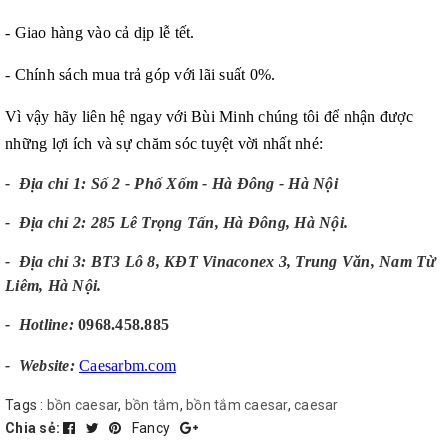
- Giao hàng vào cả dịp lễ tết.
- Chính sách mua trả góp với lãi suất 0%.
Vì vậy hãy liên hệ ngay với Bùi Minh chúng tôi để nhận được
những lợi ích và sự chăm sóc tuyệt vời nhất nhé:
- Địa chỉ 1: Số 2 - Phố Xốm - Hà Đông - Hà Nội
- Địa chỉ 2: 285 Lê Trọng Tấn, Hà Đông, Hà Nội.
- Địa chỉ 3: BT3 Lô 8, KĐT Vinaconex 3, Trung Văn, Nam Từ
Liêm, Hà Nội.
-
Hotline:
0968.458.885
-
Website:
Caesarbm.com
Tags :
bồn caesar
,
bồn tắm
,
bồn tắm caesar
,
caesar
Chia sẻ:
Fancy