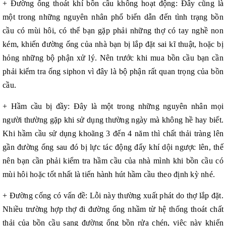
+ Đường ống thoát khí bồn cầu không hoạt động: Đây cũng là
một trong những nguyên nhân phổ biến dẫn đến tình trạng bồn
cầu có mùi hôi, có thể bạn gặp phải những thợ có tay nghề non
kém, khiến đường ống của nhà bạn bị lắp đặt sai kĩ thuật, hoặc bị
hỏng những bộ phận xử lý. Nên trước khi mua bồn cầu bạn cần
phải kiểm tra ống siphon vì đây là bộ phận rất quan trọng của bồn
cầu.
+ Hầm cầu bị đầy: Đây là một trong những nguyên nhân mọi
người thường gặp khi sử dụng thường ngày mà không hề hay biết.
Khi hầm cầu sử dụng khoãng 3 đến 4 năm thì chất thải tràng lên
gần đường ống sau đó bị lực tác động đẩy khí dội ngược lên, thế
nên bạn cần phải kiểm tra hầm cầu của nhà mình khi bồn cầu có
mùi hôi hoặc tốt nhất là tiến hành hút hầm cầu theo định kỳ nhé.
+ Đường cống có vấn đề: Lỗi này thường xuất phát do thợ lắp đặt.
Nhiều trường hợp thợ đi đường ống nhầm từ hệ thống thoát chất
thải của bồn cầu sang đường ống bồn rửa chén, việc này khiến