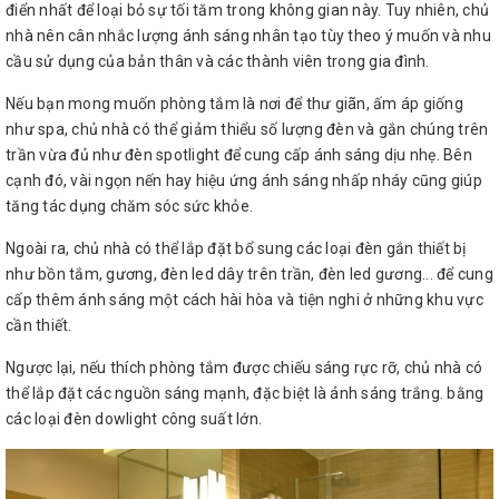
điển nhất để loại bỏ sự tối tăm trong không gian này. Tuy nhiên, chủ
nhà nên cân nhắc lượng ánh sáng nhân tạo tùy theo ý muốn và nhu
cầu sử dụng của bản thân và các thành viên trong gia đình.
Nếu bạn mong muốn phòng tắm là nơi để thư giãn, ấm áp giống
như spa, chủ nhà có thể giảm thiểu số lượng đèn và gắn chúng trên
trần vừa đủ như đèn spotlight để cung cấp ánh sáng dịu nhẹ. Bên
cạnh đó, vài ngọn nến hay hiệu ứng ánh sáng nhấp nháy cũng giúp
tăng tác dụng chăm sóc sức khỏe.
Ngoài ra, chủ nhà có thể lắp đặt bổ sung các loại đèn gắn thiết bị
như bồn tắm, gương, đèn led dây trên trần, đèn led gương... để cung
cấp thêm ánh sáng một cách hài hòa và tiện nghi ở những khu vực
cần thiết.
Ngược lại, nếu thích phòng tắm được chiếu sáng rực rỡ, chủ nhà có
thể lắp đặt các nguồn sáng mạnh, đặc biệt là ánh sáng trắng. bằng
các loại đèn dowlight công suất lớn.