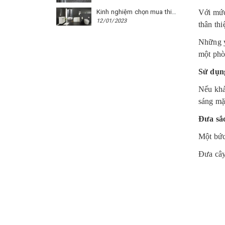
Kinh nghiệm chọn mua thiết bị vệ sinh Caesar cho phòng trọ
Với mức
12/01/2023
thân thi
Những ý
một phò
Sử dụng
Nếu khả
sáng mặt
Đưa sắ
Một bức
Đưa cây