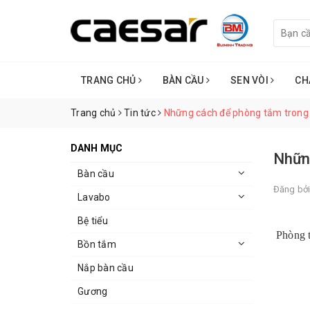
TRANG CHỦ
BÀN CẦU
SEN VÒI
CH
Trang chủ
Tin tức
Những cách để phòng tắm trong l
DANH MỤC
Những
Bàn cầu
Đăng bở
Lavabo
Bệ tiểu
Phòng t
Bồn tắm
Nắp bàn cầu
Gương