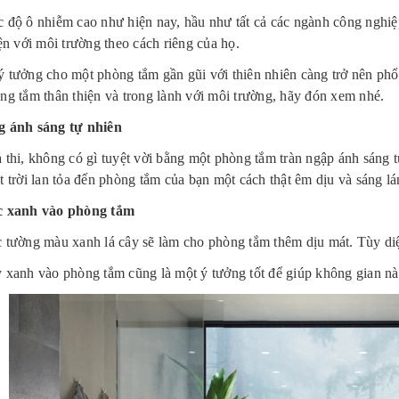
 độ ô nhiễm cao như hiện nay, hầu như tất cả các ngành công nghi
ện với môi trường theo cách riêng của họ.
 tưởng cho một phòng tắm gần gũi với thiên nhiên càng trở nên phổ 
ng tắm thân thiện và trong lành với môi trường, hãy đón xem nhé.
 ánh sáng tự nhiên
 thi, không có gì tuyệt vời bằng một phòng tắm tràn ngập ánh sáng 
 trời lan tỏa đến phòng tắm của bạn một cách thật êm dịu và sáng lá
c xanh vào phòng tắm
 tường màu xanh lá cây sẽ làm cho phòng tắm thêm dịu mát. Tùy diệ
 xanh vào phòng tắm cũng là một ý tưởng tốt để giúp không gian nà