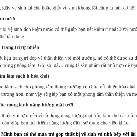
giấy vệ sinh tái chế hoặc giấy vệ sinh không lõi cũng là một cơ hội
ệm nước
t bị vệ sinh tích kiệm nước có thể giúp bạn tiết kiệm ít nhất 30% nư
thể tận dụng.
u trang trí tự nhiên
ật liệu trang trí đẹp và thân thiện với môi trường, nó có thể được sử
n trong phòng tắm. Gỗ, sỏi đá… cũng là sản phẩm rất phù hợp để bạn 
m làm sạch ít hóa chất
m làm sạch cho phòng tắm thông thường có chứa rất nhiều hóa chất
 trường hơn, như vậy sẽ giúp bạn có một phòng tắm thân thiện và 
ớc nóng lạnh năng lượng mặt trời
 thiện với tự nhiên vì sử dụng năng lượng mặt trời, làm cho các nỗ l
à còn giúp bạn tích kiệm năng lượng điện sử dụng cho việc khác.
 Minh bạn có thể mua trả góp thiết bị vệ sinh và nhà bếp với lã