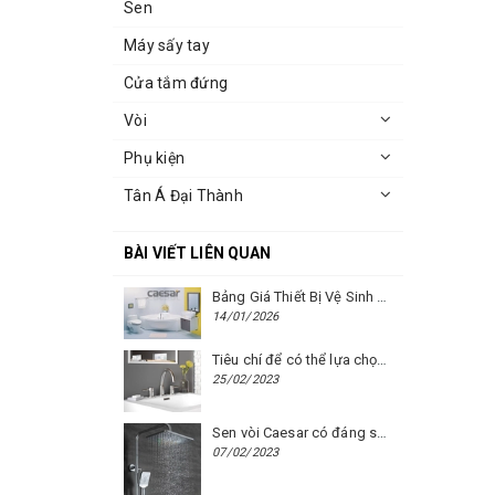
Sen
Máy sấy tay
Cửa tắm đứng
Vòi
Phụ kiện
Tân Á Đại Thành
BÀI VIẾT LIÊN QUAN
Bảng Giá Thiết Bị Vệ Sinh Caesar Mới Nhất Năm 2026 | Cập Nhật Liên Tục Tại BM8.VN
14/01/2026
Tiêu chí để có thể lựa chọn được một chiếc vòi chậu rửa mặt Caesar phù hợp
25/02/2023
Sen vòi Caesar có đáng sử dụng hay không?
07/02/2023