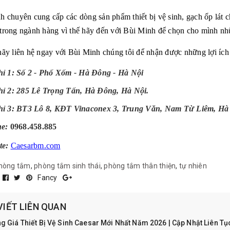
h chuyên cung cấp các dòng sản phẩm thiết bị vệ sinh, gạch ốp lát c
trong ngành hàng vì thế hãy đến với Bùi Minh để chọn cho mình nh
hãy liên hệ ngay với Bùi Minh chúng tôi để nhận được những lợi ích 
hỉ 1: Số 2 - Phố Xốm - Hà Đông - Hà Nội
hỉ 2: 285 Lê Trọng Tấn, Hà Đông, Hà Nội.
hỉ 3: BT3 Lô 8, KĐT Vinaconex 3, Trung Văn, Nam Từ Liêm, Hà
ne:
0968.458.885
te:
Caesarbm.com
hòng tắm
,
phòng tắm sinh thái
,
phòng tắm thân thiện
,
tự nhiên
:
Fancy
VIẾT LIÊN QUAN
g Giá Thiết Bị Vệ Sinh Caesar Mới Nhất Năm 2026 | Cập Nhật Liên T