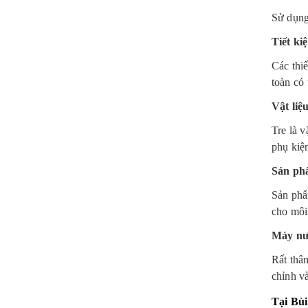
Sử dụng 
Tiết ki
Các thiế
toàn có 
Vật liệ
Tre là v
phụ kiệ
Sản phẩ
Sản phẩ
cho môi
Máy nư
Rất thân
chỉnh v
Tại Bùi