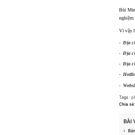
Bùi Min
nghiệm 
Vì vậy 
- Địa c
- Địa c
- Địa c
-
Hotli
-
Websi
Tags :
p
Chia sẻ
BÀI 
Bản