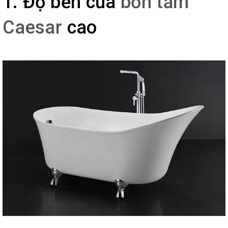
1. Độ bền của
bồn tắm
Caesar
cao