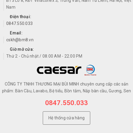
BT3 Lô 8, KĐT Vinaconex 3, Trung Văn, Nam Từ Liêm, Hà Nội, Việt
Nam
Điện thoại:
0847.550.033
Email:
cskh@bm8.vn
Giờ mở cửa:
Thứ 2 - Chủ nhật / 08.00 AM - 22.00 PM
CÔNG TY TNHH THƯƠNG MẠI BÙI MINH chuyên cung cấp các sản
phẩm: Bàn Cầu, Lavabo, Bệ tiểu, Bồn tắm, Nắp bàn cầu, Gương, Sen
0847.550.033
Hệ thống cửa hàng