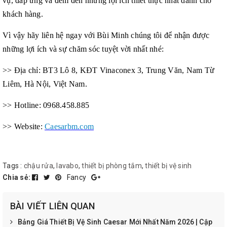
vụ, đáp ứng và đem đến những lợi ích thiết thực nhất dành cho
khách hàng.
Vì vậy hãy liên hệ ngay với Bùi Minh chúng tôi để nhận được
những lợi ích và sự chăm sóc tuyệt vời nhất nhé:
>> Địa chỉ: BT3 Lô 8, KĐT Vinaconex 3, Trung Văn, Nam Từ
Liêm, Hà Nội, Việt Nam.
>> Hotline: 0968.458.885
>> Website:
Caesarbm.com
Tags :
chậu rửa
,
lavabo
,
thiết bị phòng tắm
,
thiết bị vệ sinh
Chia sẻ:
Fancy
BÀI VIẾT LIÊN QUAN
Bảng Giá Thiết Bị Vệ Sinh Caesar Mới Nhất Năm 2026 | Cập