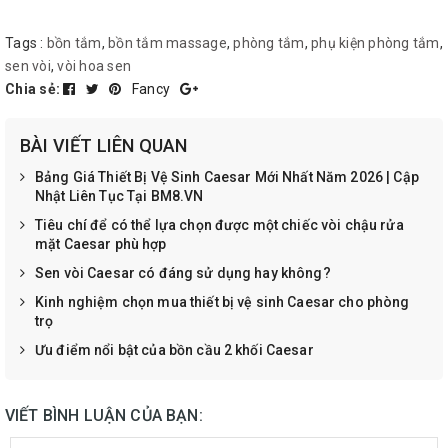
Tags :
bồn tắm
,
bồn tắm massage
,
phòng tắm
,
phụ kiện phòng tắm
,
sen vòi
,
vòi hoa sen
Chia sẻ:
Fancy
BÀI VIẾT LIÊN QUAN
Bảng Giá Thiết Bị Vệ Sinh Caesar Mới Nhất Năm 2026 | Cập
Nhật Liên Tục Tại BM8.VN
Tiêu chí để có thể lựa chọn được một chiếc vòi chậu rửa
mặt Caesar phù hợp
Sen vòi Caesar có đáng sử dụng hay không?
Kinh nghiệm chọn mua thiết bị vệ sinh Caesar cho phòng
trọ
Ưu điểm nổi bật của bồn cầu 2 khối Caesar
VIẾT BÌNH LUẬN CỦA BẠN: