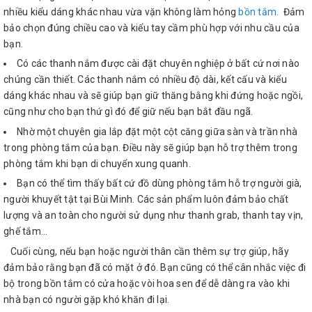
nhiều kiểu dáng khác nhau vừa vặn không làm hỏng
bồn tắm
.
Đảm
bảo chọn đúng chiều cao và kiểu tay cầm phù hợp với nhu cầu của
bạn.
Có các thanh nắm được cài đặt chuyên nghiệp ở bất cứ nơi nào
chúng cần thiết. Các thanh nắm có nhiều độ dài, kết cấu và kiểu
dáng khác nhau và sẽ giúp bạn giữ thăng bằng khi đứng hoặc ngồi,
cũng như cho bạn thứ gì đó để giữ nếu bạn bắt đầu ngã.
Nhờ một chuyên gia lắp đặt một cột căng giữa sàn và trần nhà
trong phòng tắm của bạn. Điều này sẽ giúp bạn hỗ trợ thêm trong
phòng tắm khi bạn di chuyển xung quanh.
Bạn có thể tìm thấy bất cứ đồ dùng phòng tắm hỗ trợ người già,
người khuyết tật tại Bùi Minh. Các sản phẩm luôn đảm bảo chất
lượng và an toàn cho người sử dụng như thanh grab, thanh tay vịn,
ghế tắm...
Cuối cùng, nếu bạn hoặc người thân cần thêm sự trợ giúp, hãy
đảm bảo rằng bạn đã có mặt ở đó. Bạn cũng có thể cân nhắc việc đi
bộ trong bồn tắm có cửa hoặc vòi hoa sen để dễ dàng ra vào khi
nhà bạn có người gặp khó khăn đi lại.